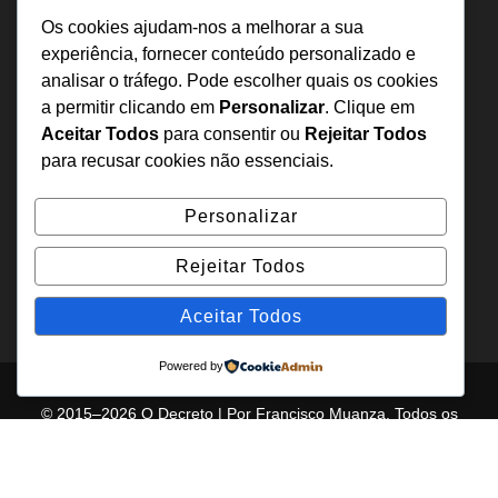
Sobre Nós
Os cookies ajudam-nos a melhorar a sua
Estatuto Editorial
experiência, fornecer conteúdo personalizado e
analisar o tráfego. Pode escolher quais os cookies
Inquérito
a permitir clicando em
Personalizar
. Clique em
Denuncia
Aceitar Todos
para consentir ou
Rejeitar Todos
Política de Privacidade
para recusar cookies não essenciais.
Contactos
Personalizar
+244 957 277 922
Rejeitar Todos
denuncia@odecreto.com
Angola - Luanda, Viana
Aceitar Todos
Powered by
© 2015–2026 O Decreto | Por Francisco Muanza. Todos os
direitos reservados.