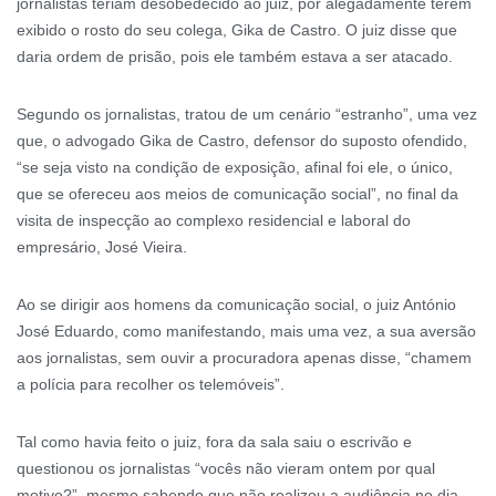
jornalistas teriam desobedecido ao juiz, por alegadamente terem
exibido o rosto do seu colega, Gika de Castro. O juiz disse que
daria ordem de prisão, pois ele também estava a ser atacado.
Segundo os jornalistas, tratou de um cenário “estranho”, uma vez
que, o advogado Gika de Castro, defensor do suposto ofendido,
“se seja visto na condição de exposição, afinal foi ele, o único,
que se ofereceu aos meios de comunicação social”, no final da
visita de inspecção ao complexo residencial e laboral do
empresário, José Vieira.
Ao se dirigir aos homens da comunicação social, o juiz António
José Eduardo, como manifestando, mais uma vez, a sua aversão
aos jornalistas, sem ouvir a procuradora apenas disse, “chamem
a polícia para recolher os telemóveis”.
Tal como havia feito o juiz, fora da sala saiu o escrivão e
questionou os jornalistas “vocês não vieram ontem por qual
motivo?”, mesmo sabendo que não realizou a audiência no dia