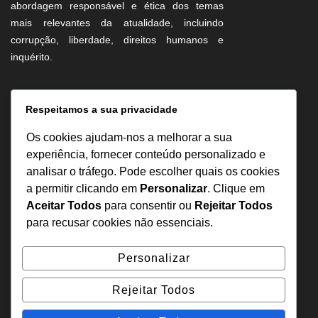
abordagem responsável e ética dos temas
mais relevantes da atualidade, incluindo
corrupção, liberdade, direitos humanos e
inquérito.
Informação
Respeitamos a sua privacidade
Sobre Nós
Os cookies ajudam-nos a melhorar a sua
Estatuto Editorial
experiência, fornecer conteúdo personalizado e
analisar o tráfego. Pode escolher quais os cookies
Inquérito
a permitir clicando em
Personalizar
. Clique em
Denuncia
Aceitar Todos
para consentir ou
Rejeitar Todos
Política de Privacidade
para recusar cookies não essenciais.
Contactos
Personalizar
+244 957 277 922
Rejeitar Todos
denuncia@odecreto.com