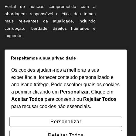
Portal de notícias comprometido com a
abordagem responsável e ética dos temas
mais relevantes da atualidade, incluindo
corrupção, liberdade, direitos humanos e
inquérito.
Informação
Respeitamos a sua privacidade
Sobre Nós
Os cookies ajudam-nos a melhorar a sua
Estatuto Editorial
experiência, fornecer conteúdo personalizado e
analisar o tráfego. Pode escolher quais os cookies
Inquérito
a permitir clicando em
Personalizar
. Clique em
Denuncia
Aceitar Todos
para consentir ou
Rejeitar Todos
Política de Privacidade
para recusar cookies não essenciais.
Contactos
Personalizar
+244 957 277 922
Rejeitar Todos