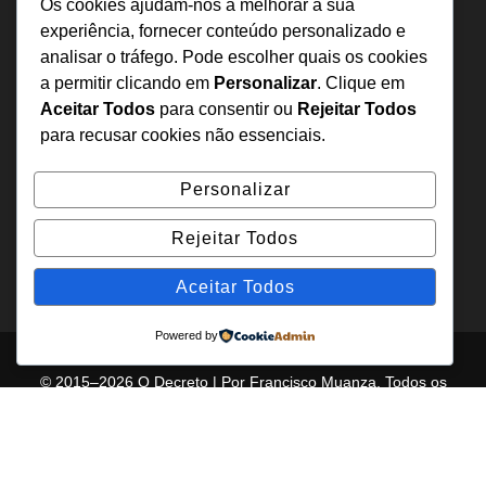
Sobre Nós
Os cookies ajudam-nos a melhorar a sua
Estatuto Editorial
experiência, fornecer conteúdo personalizado e
analisar o tráfego. Pode escolher quais os cookies
Inquérito
a permitir clicando em
Personalizar
. Clique em
Denuncia
Aceitar Todos
para consentir ou
Rejeitar Todos
Política de Privacidade
para recusar cookies não essenciais.
Contactos
Personalizar
+244 957 277 922
Rejeitar Todos
denuncia@odecreto.com
Angola - Luanda, Viana
Aceitar Todos
Powered by
© 2015–2026 O Decreto | Por Francisco Muanza. Todos os
direitos reservados.