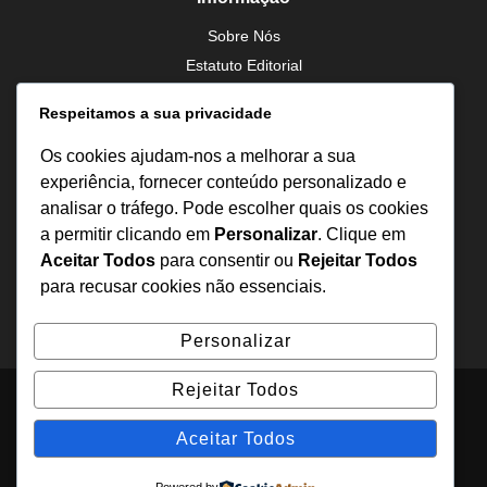
Sobre Nós
Estatuto Editorial
Inquérito
Respeitamos a sua privacidade
Denuncia
Política de Privacidade
Os cookies ajudam-nos a melhorar a sua
experiência, fornecer conteúdo personalizado e
analisar o tráfego. Pode escolher quais os cookies
Contactos
a permitir clicando em
Personalizar
. Clique em
+244 957 277 922
Aceitar Todos
para consentir ou
Rejeitar Todos
para recusar cookies não essenciais.
denuncia@odecreto.com
Angola - Luanda, Viana
Personalizar
Rejeitar Todos
© 2015–2026 O Decreto | Por Francisco Muanza. Todos os
Aceitar Todos
direitos reservados.