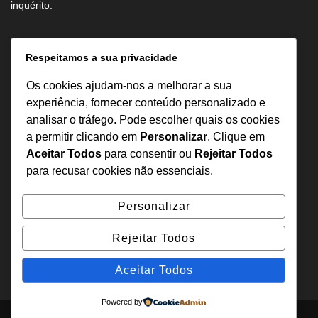
inquérito.
Informação
Respeitamos a sua privacidade
Sobre Nós
Os cookies ajudam-nos a melhorar a sua
Estatuto Editorial
experiência, fornecer conteúdo personalizado e
analisar o tráfego. Pode escolher quais os cookies
Inquérito
a permitir clicando em
Personalizar
. Clique em
Denuncia
Aceitar Todos
para consentir ou
Rejeitar Todos
Política de Privacidade
para recusar cookies não essenciais.
Contactos
Personalizar
+244 957 277 922
Rejeitar Todos
denuncia@odecreto.com
Angola - Luanda, Viana
Aceitar Todos
Powered by