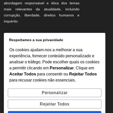
abordagem responsável e ética dos temas
mais relevantes da atualidade, incluindo
corrupção, liberdade, direitos humanos e
inquérito.
Informação
Respeitamos a sua privacidade
Sobre Nós
Os cookies ajudam-nos a melhorar a sua
Estatuto Editorial
experiência, fornecer conteúdo personalizado e
analisar o tráfego. Pode escolher quais os cookies
Inquérito
a permitir clicando em
Personalizar
. Clique em
Denuncia
Aceitar Todos
para consentir ou
Rejeitar Todos
Política de Privacidade
para recusar cookies não essenciais.
Contactos
Personalizar
+244 957 277 922
Rejeitar Todos
denuncia@odecreto.com