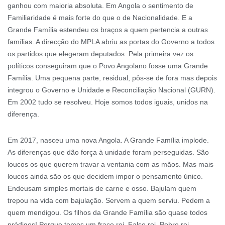
ganhou com maioria absoluta. Em Angola o sentimento de
Familiaridade é mais forte do que o de Nacionalidade. E a
Grande Família estendeu os braços a quem pertencia a outras
famílias. A direcção do MPLA abriu as portas do Governo a todos
os partidos que elegeram deputados. Pela primeira vez os
políticos conseguiram que o Povo Angolano fosse uma Grande
Família. Uma pequena parte, residual, pôs-se de fora mas depois
integrou o Governo e Unidade e Reconciliação Nacional (GURN).
Em 2002 tudo se resolveu. Hoje somos todos iguais, unidos na
diferença.
Em 2017, nasceu uma nova Angola. A Grande Família implode.
As diferenças que dão força à unidade foram perseguidas. São
loucos os que querem travar a ventania com as mãos. Mas mais
loucos ainda são os que decidem impor o pensamento único.
Endeusam simples mortais de carne e osso. Bajulam quem
trepou na vida com bajulação. Servem a quem serviu. Pedem a
quem mendigou. Os filhos da Grande Família são quase todos
pródigos! Porque temos um fraco rei. Falso rei. Pobre rei.