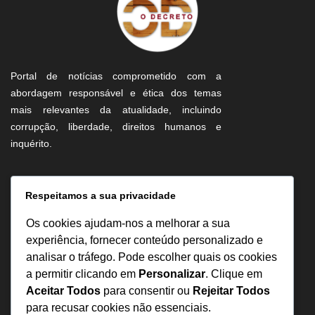
Portal de notícias comprometido com a
abordagem responsável e ética dos temas
mais relevantes da atualidade, incluindo
corrupção, liberdade, direitos humanos e
inquérito.
Informação
Respeitamos a sua privacidade
Sobre Nós
Os cookies ajudam-nos a melhorar a sua
Estatuto Editorial
experiência, fornecer conteúdo personalizado e
analisar o tráfego. Pode escolher quais os cookies
Inquérito
a permitir clicando em
Personalizar
. Clique em
Denuncia
Aceitar Todos
para consentir ou
Rejeitar Todos
Política de Privacidade
para recusar cookies não essenciais.