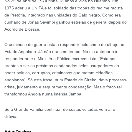
No 25 de Abril de 1974 rinha 18 anos e vivia no Huambo. Em
1975 aderiu à UNITA e foi soldado das tropas do regime racista
de Pretória, integrado nas unidades do Galo Negro. Como era
cunhado de Jonas Savimbi ganhou estrelas de general depois do
Acordo de Bicesse.
O criminoso de guerra está a responder pelo crime de ultraje ao
Estado Angolano. Já não era sem tempo. No dia anterior a ir
responder ante o Ministério Público escreveu isto: “Estamos
prontos a ser os próximos condenados pelos usurpadores do
poder político, corruptos, criminosos que matam cidadãos
angolanos”. Só esta frase, num Estado de Direito, dava processo-
crime, julgamento e seguramente condenação. Mas o fraco rei
transformou Angola numa imensa Jamba.
Se a Grande Família continuar de costas voltadas vem aí o
dilúvio.
Artur Queiroz