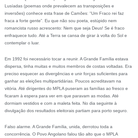
Lusíadas (poemas onde prevalecem as transposições e
inversões) conhece esta frase de Camões: “Um Fraco rei faz
fraca a forte gente”. Eu que não sou poeta, estúpido nem
romancista russo acrescento: Nem que seja Deus! Se é fraco
enfraquece tudo. Até a Terra se cansa de girar à volta do Sol e
contemplar o luar.
Em 1992 foi necessário tocar a reunir. A Grande Família estava
dispersa, tinha muitas e muitos membros de costas voltadas. Era
preciso esquecer as divergências e unir forças suficientes para
ganhar as eleições multipartidárias. Poucos acreditavam na
vitória. Até dirigentes do MPLA puseram as famílias ao fresco e
ficaram à espera para ver em que paravam as modas. Até
dormiam vestidos e com a maleta feita. No dia seguinte à
divulgação dos resultados eleitorais partiam para porto seguro.
Falso alarme. A Grande Família, unida, derrotou toda a
concorrência. O Povo Angolano falou tão alto que o MPLA