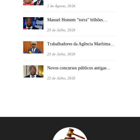
1 de Agosto, 2026
Manuel Homem “torra” bilhões…
23 de Julho, 2026
Trabalhadores da Agência Marítima…
23 de Julho, 2026
Novos concursos públicos antigas…
22 de Julho, 2026