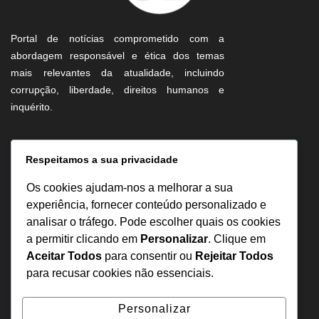
Portal de notícias comprometido com a
abordagem responsável e ética dos temas
mais relevantes da atualidade, incluindo
corrupção, liberdade, direitos humanos e
inquérito.
Informação
Respeitamos a sua privacidade
Sobre Nós
Os cookies ajudam-nos a melhorar a sua
Estatuto Editorial
experiência, fornecer conteúdo personalizado e
analisar o tráfego. Pode escolher quais os cookies
Inquérito
a permitir clicando em
Personalizar
. Clique em
Denuncia
Aceitar Todos
para consentir ou
Rejeitar Todos
Política de Privacidade
para recusar cookies não essenciais.
Contactos
Personalizar