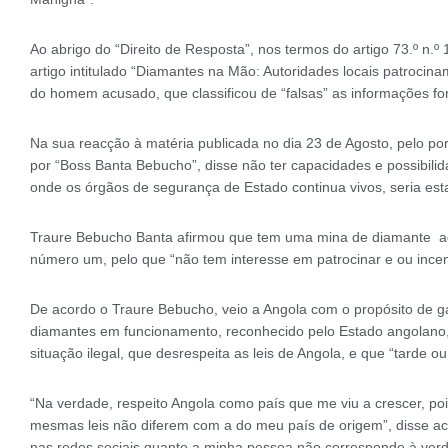
Ao abrigo do “Direito de Resposta”, nos termos do artigo 73.º n.º 
artigo intitulado “Diamantes na Mão: Autoridades locais patroci
do homem acusado, que classificou de “falsas” as informações fo
Na sua reacção à matéria publicada no dia 23 de Agosto, pelo p
por “Boss Banta Bebucho”, disse não ter capacidades e possibilid
onde os órgãos de segurança de Estado continua vivos, seria est
Traure Bebucho Banta afirmou que tem uma mina de diamante adqu
número um, pelo que “não tem interesse em patrocinar e ou incent
De acordo o Traure Bebucho, veio a Angola com o propósito de gar
diamantes em funcionamento, reconhecido pelo Estado angolano, po
situação ilegal, que desrespeita as leis de Angola, e que “tarde 
“Na verdade, respeito Angola como país que me viu a crescer, poi
mesmas leis não diferem com a do meu país de origem”, disse ac
nas redes sociais quanto a minha pessoa não corresponde à ver