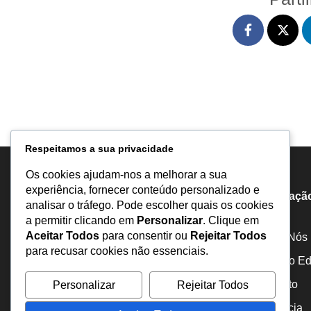
Respeitamos a sua privacidade
Os cookies ajudam-nos a melhorar a sua
experiência, fornecer conteúdo personalizado e
Informaçã
analisar o tráfego. Pode escolher quais os cookies
a permitir clicando em
Personalizar
. Clique em
Aceitar Todos
para consentir ou
Rejeitar Todos
Sobre Nós
para recusar cookies não essenciais.
Estatuto Edi
Inquérito
Personalizar
Rejeitar Todos
Portal de notícias comprometido com a
abordagem responsável e ética dos temas
Denuncia