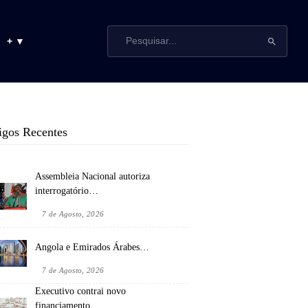
+ ▼
igos Recentes
Assembleia Nacional autoriza
interrogatório…
7 de Agosto, 2026
Angola e Emirados Árabes…
7 de Agosto, 2026
Executivo contrai novo
financiamento…