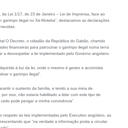
1 da Lei 1/17, de 23 de Janeiro – Lei de Imprensa, face ao
nam garimpo ilegal no Xá-Muteba”, destacamos as declarações
rnecidas.
ortal O Decreto, o cidadão da República do Gabão, chamdo
ades financeiras para patrocinar o garimpo ilegal numa terra
ar a desrespeitar a lei implementado pelo Governo angolano.
irida à luz da lei, onde o mesmo é gestor e accionista
ivar o garimpo ilegal”.
antir o sustento da família, e tendo a sua mina de
r isso, não estaria habilitado a lidar com este tipo de
ou cedo pode perigar a minha convivência”.
s respeito às leis implementadas pelo Executivo angolano, as
rescentando que “na verdade a informação posta a circular
dade”.