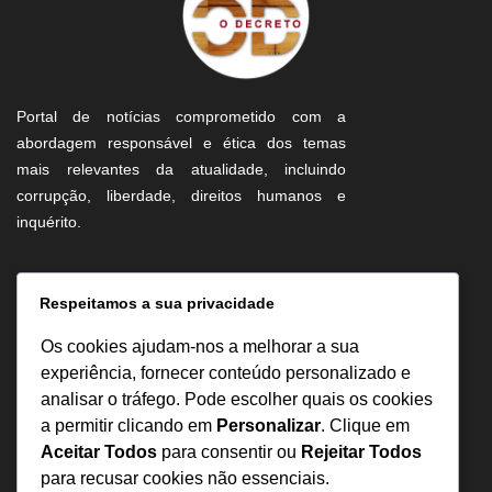
Portal de notícias comprometido com a
abordagem responsável e ética dos temas
mais relevantes da atualidade, incluindo
corrupção, liberdade, direitos humanos e
inquérito.
Informação
Respeitamos a sua privacidade
Sobre Nós
Os cookies ajudam-nos a melhorar a sua
Estatuto Editorial
experiência, fornecer conteúdo personalizado e
analisar o tráfego. Pode escolher quais os cookies
Inquérito
a permitir clicando em
Personalizar
. Clique em
Denuncia
Aceitar Todos
para consentir ou
Rejeitar Todos
Política de Privacidade
para recusar cookies não essenciais.