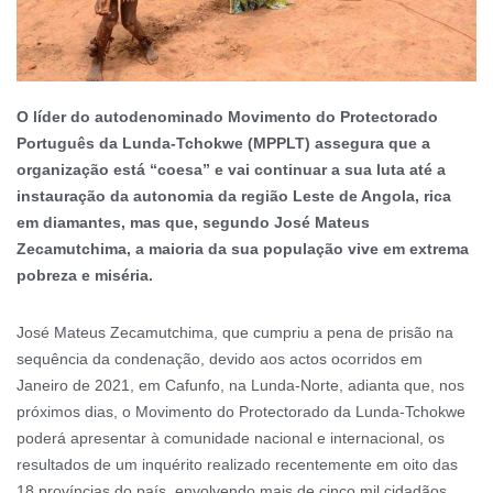
O líder do autodenominado Movimento do Protectorado
Português da Lunda-Tchokwe (MPPLT) assegura que a
organização está “coesa” e vai continuar a sua luta até a
instauração da autonomia da região Leste de Angola, rica
em diamantes, mas que, segundo José Mateus
Zecamutchima, a maioria da sua população vive em extrema
pobreza e miséria.
José Mateus Zecamutchima, que cumpriu a pena de prisão na
sequência da condenação, devido aos actos ocorridos em
Janeiro de 2021, em Cafunfo, na Lunda-Norte, adianta que, nos
próximos dias, o Movimento do Protectorado da Lunda-Tchokwe
poderá apresentar à comunidade nacional e internacional, os
resultados de um inquérito realizado recentemente em oito das
18 províncias do país, envolvendo mais de cinco mil cidadãos