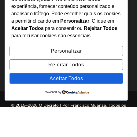
Estatuto Editorial
experiência, fornecer conteúdo personalizado e
analisar o tráfego. Pode escolher quais os cookies
Inquérito
a permitir clicando em
Personalizar
. Clique em
Denuncia
Aceitar Todos
para consentir ou
Rejeitar Todos
Política de Privacidade
para recusar cookies não essenciais.
Contactos
Personalizar
+244 957 277 922
Rejeitar Todos
denuncia@odecreto.com
Angola - Luanda, Viana
Aceitar Todos
Powered by
© 2015–2026 O Decreto | Por Francisco Muanza. Todos os
direitos reservados.