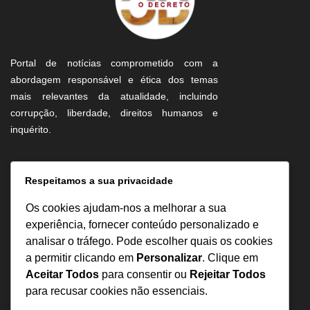
Portal de notícias comprometido com a
abordagem responsável e ética dos temas
mais relevantes da atualidade, incluindo
corrupção, liberdade, direitos humanos e
inquérito.
Informação
Respeitamos a sua privacidade
Sobre Nós
Os cookies ajudam-nos a melhorar a sua
Estatuto Editorial
experiência, fornecer conteúdo personalizado e
analisar o tráfego. Pode escolher quais os cookies
Inquérito
a permitir clicando em
Personalizar
. Clique em
Denuncia
Aceitar Todos
para consentir ou
Rejeitar Todos
Política de Privacidade
para recusar cookies não essenciais.