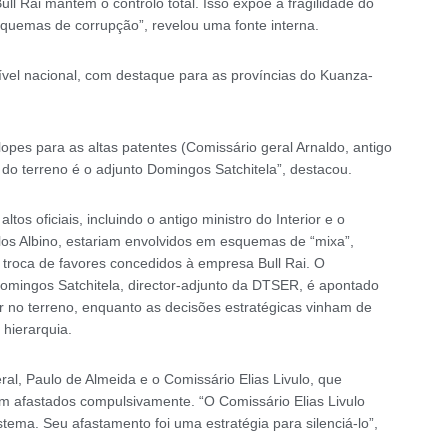
ll Rai mantém o controlo total. Isso expõe a fragilidade do
quemas de corrupção”, revelou uma fonte interna.
nível nacional, com destaque para as províncias do Kuanza-
pes para as altas patentes (Comissário geral Arnaldo, antigo
 do terreno é o adjunto Domingos Satchitela”, destacou.
tos oficiais, incluindo o antigo ministro do Interior e o
los Albino, estariam envolvidos em esquemas de “mixa”,
troca de favores concedidos à empresa Bull Rai. O
omingos Satchitela, director-adjunto da DTSER, é apontado
r no terreno, enquanto as decisões estratégicas vinham de
 hierarquia.
l, Paulo de Almeida e o Comissário Elias Livulo, que
am afastados compulsivamente. “O Comissário Elias Livulo
istema. Seu afastamento foi uma estratégia para silenciá-lo”,