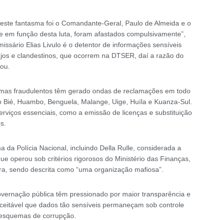
este fantasma foi o Comandante-Geral, Paulo de Almeida e o
, e em função desta luta, foram afastados compulsivamente”,
ssário Elias Livulo é o detentor de informações sensíveis
ujos e clandestinos, que ocorrem na DTSER, daí a razão do
çou.
mas fraudulentos têm gerado ondas de reclamações em todo
o Bié, Huambo, Benguela, Malange, Uige, Huíla e Kuanza-Sul.
erviços essenciais, como a emissão de licenças e substituição
s.
da Polícia Nacional, incluindo Della Rulle, considerada a
ue operou sob critérios rigorosos do Ministério das Finanças,
era, sendo descrita como “uma organização mafiosa”.
governação pública têm pressionado por maior transparência e
aceitável que dados tão sensíveis permaneçam sob controle
 esquemas de corrupção.