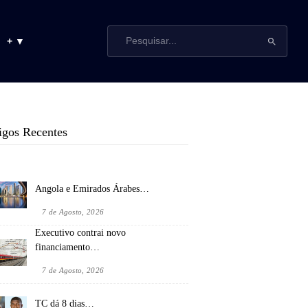
+ ▼
igos Recentes
Angola e Emirados Árabes…
7 de Agosto, 2026
Executivo contrai novo
financiamento…
7 de Agosto, 2026
TC dá 8 dias…