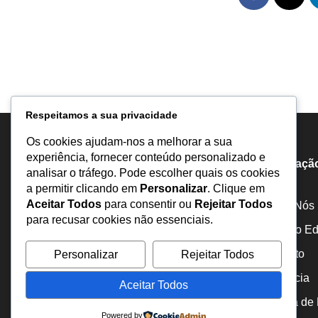
Respeitamos a sua privacidade
Os cookies ajudam-nos a melhorar a sua
experiência, fornecer conteúdo personalizado e
Informaçã
analisar o tráfego. Pode escolher quais os cookies
a permitir clicando em
Personalizar
. Clique em
Aceitar Todos
para consentir ou
Rejeitar Todos
Sobre Nós
para recusar cookies não essenciais.
Estatuto Edi
Inquérito
Personalizar
Rejeitar Todos
Portal de notícias comprometido com a
abordagem responsável e ética dos temas
Denuncia
Aceitar Todos
mais relevantes da atualidade, incluindo
Política de
corrupção, liberdade, direitos humanos e
Powered by