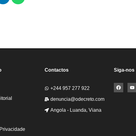
o
Contactos
Siga-nos
+244 957 277 922
torial
denuncia@odecreto.com
Angola - Luanda, Viana
 Privacidade