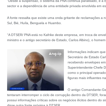
“Desde a suspensão, o sistema da PNA continua paralisado, e a Bu
sector e a dependência de uma entidade privada envolvida em es
A fonte ressalta que existe uma onda gritante de reclamações a 
Sul, Bié, Huíla, Benguela e Huambo.
“A DTSER/ PNA está no Kafrike deste empresa, em troca de envelo
ministro e o antigo secretário de Estado, Carlos Albino), o homem
Informações indicam que al
Secretário de Estado Car
recebendo envelopes em 
Superintendente-Chefe D
como o principal operado
figuras mais influentes na
O antigo Comandante-Gera
tentaram interromper o ciclo de corrupção dentro da DTSER, for
possui informações críticas sobre os negócios ilícitos dentro do s
disse outra fonte próxima à DTSER.