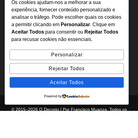
Sobre Nós
Os cookies ajudam-nos a melhorar a sua
Estatuto Editorial
experiência, fornecer conteúdo personalizado e
analisar o tráfego. Pode escolher quais os cookies
Inquérito
a permitir clicando em
Personalizar
. Clique em
Denuncia
Aceitar Todos
para consentir ou
Rejeitar Todos
Política de Privacidade
para recusar cookies não essenciais.
Contactos
Personalizar
+244 957 277 922
Rejeitar Todos
denuncia@odecreto.com
Angola - Luanda, Viana
Aceitar Todos
Powered by
© 2015–2026 O Decreto | Por Francisco Muanza. Todos os
direitos reservados.