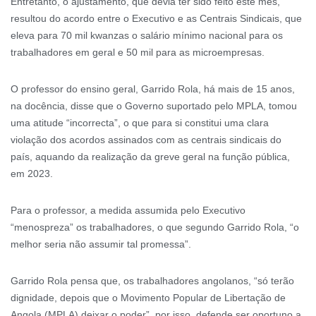
Entretanto, o ajustamento, que devia ter sido feito este mês,
resultou do acordo entre o Executivo e as Centrais Sindicais, que
eleva para 70 mil kwanzas o salário mínimo nacional para os
trabalhadores em geral e 50 mil para as microempresas.
O professor do ensino geral, Garrido Rola, há mais de 15 anos,
na docência, disse que o Governo suportado pelo MPLA, tomou
uma atitude “incorrecta”, o que para si constitui uma clara
violação dos acordos assinados com as centrais sindicais do
país, aquando da realização da greve geral na função pública,
em 2023.
Para o professor, a medida assumida pelo Executivo
“menospreza” os trabalhadores, o que segundo Garrido Rola, “o
melhor seria não assumir tal promessa”.
Garrido Rola pensa que, os trabalhadores angolanos, “só terão
dignidade, depois que o Movimento Popular de Libertação de
Angola (MPLA) deixar o poder”, por isso, defende ser oportuno a