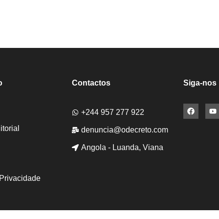
o
Contactos
Siga-nos
+244 957 277 922
torial
denuncia@odecreto.com
Angola - Luanda, Viana
 Privacidade