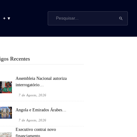
+ ▼
igos Recentes
Assembleia Nacional autoriza
interrogatório…
7 de Agosto, 2026
Angola e Emirados Árabes…
7 de Agosto, 2026
Executivo contrai novo
financiamento…