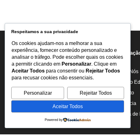
Respeitamos a sua privacidade
Os cookies ajudam-nos a melhorar a sua
experiência, fornecer conteúdo personalizado e
Informaçã
analisar o tráfego. Pode escolher quais os cookies
a permitir clicando em
Personalizar
. Clique em
Aceitar Todos
para consentir ou
Rejeitar Todos
Sobre Nós
para recusar cookies não essenciais.
Estatuto Edi
Inquérito
Personalizar
Rejeitar Todos
Portal de notícias comprometido com a
abordagem responsável e ética dos temas
Denuncia
Aceitar Todos
mais relevantes da atualidade, incluindo
Política de
corrupção, liberdade, direitos humanos e
Powered by
inquérito.