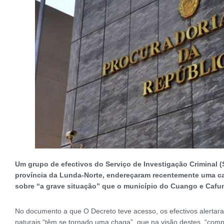
Um grupo de efectivos do Serviço de Investigação Criminal (
província da Lunda-Norte, endereçaram recentemente uma car
sobre “a grave situação” que o município do Cuango e Cafun
No documento a que O Decreto teve acesso, os efectivos alertara
naturais “têm se tornado uma chaga”, que na visão destes, “compr