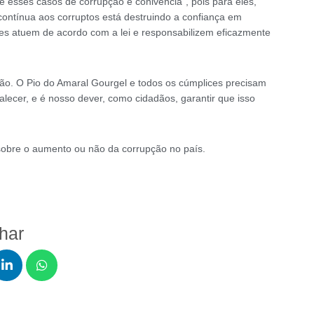
e esses casos de corrupção e conivência”, pois para eles,
contínua aos corruptos está destruindo a confiança em
tes atuem de acordo com a lei e responsabilizem eficazmente
ção. O Pio do Amaral Gourgel e todos os cúmplices precisam
lecer, e é nosso dever, como cidadãos, garantir que isso
sobre o aumento ou não da corrupção no país.
lhar