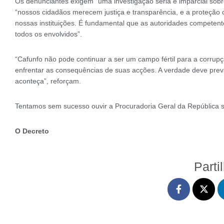
Os denunciantes exigem “uma investigação séria e imparcial sobr
“nossos cidadãos merecem justiça e transparência, e a proteção 
nossas instituições. É fundamental que as autoridades competen
todos os envolvidos”.
“Cafunfo não pode continuar a ser um campo fértil para a corrup
enfrentar as consequências de suas acções. A verdade deve preva
aconteça”, reforçam.
Tentamos sem sucesso ouvir a Procuradoria Geral da República 
O Decreto
Parti