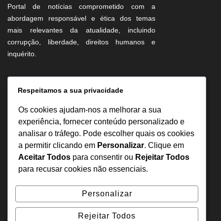
Portal de notícias comprometido com a
abordagem responsável e ética dos temas
mais relevantes da atualidade, incluindo
corrupção, liberdade, direitos humanos e
inquérito.
Informação
Respeitamos a sua privacidade
Sobre Nós
Os cookies ajudam-nos a melhorar a sua
Estatuto Editorial
experiência, fornecer conteúdo personalizado e
analisar o tráfego. Pode escolher quais os cookies
Inquérito
a permitir clicando em
Personalizar
. Clique em
Denuncia
Aceitar Todos
para consentir ou
Rejeitar Todos
Política de Privacidade
para recusar cookies não essenciais.
Contactos
Personalizar
+244 957 277 922
Rejeitar Todos