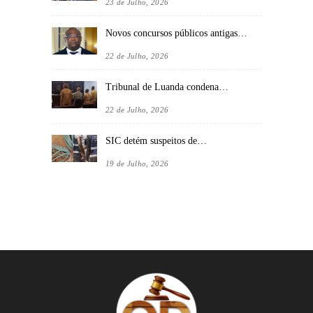
23 de Julho, 2026
Novos concursos públicos antigas…
22 de Julho, 2026
Tribunal de Luanda condena…
22 de Julho, 2026
SIC detém suspeitos de…
19 de Julho, 2026