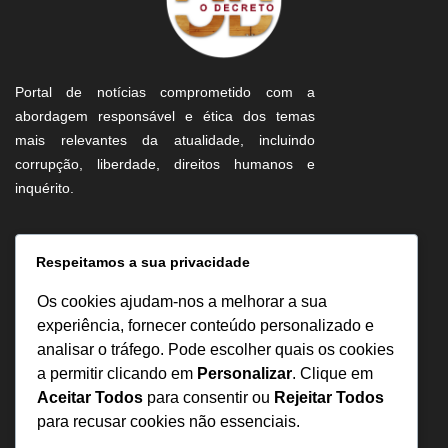
Portal de notícias comprometido com a
abordagem responsável e ética dos temas
mais relevantes da atualidade, incluindo
corrupção, liberdade, direitos humanos e
inquérito.
Informação
Respeitamos a sua privacidade
Sobre Nós
Os cookies ajudam-nos a melhorar a sua
Estatuto Editorial
experiência, fornecer conteúdo personalizado e
analisar o tráfego. Pode escolher quais os cookies
Inquérito
a permitir clicando em
Personalizar
. Clique em
Denuncia
Aceitar Todos
para consentir ou
Rejeitar Todos
Política de Privacidade
para recusar cookies não essenciais.