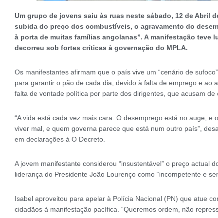
Um grupo de jovens saiu às ruas neste sábado, 12 de Abril d
subida do preço dos combustíveis, o agravamento do desemp
à porta de muitas famílias angolanas”. A manifestação teve 
decorreu sob fortes críticas à governação do MPLA.
Os manifestantes afirmam que o país vive um “cenário de sufoco”,
para garantir o pão de cada dia, devido à falta de emprego e a
falta de vontade política por parte dos dirigentes, que acusam de
“A vida está cada vez mais cara. O desemprego está no auge, e 
viver mal, e quem governa parece que está num outro país”, de
em declarações à O Decreto.
A jovem manifestante considerou “insustentável” o preço actual do
liderança do Presidente João Lourenço como “incompetente e sem 
Isabel aproveitou para apelar à Polícia Nacional (PN) que atue com
cidadãos à manifestação pacífica. “Queremos ordem, não repressão.