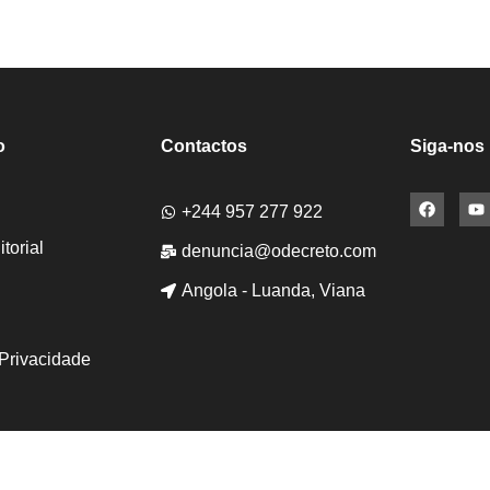
o
Contactos
Siga-nos
+244 957 277 922
torial
denuncia@odecreto.com
Angola - Luanda, Viana
 Privacidade