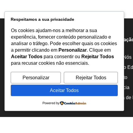
Respeitamos a sua privacidade
Os cookies ajudam-nos a melhorar a sua
experiência, fornecer conteúdo personalizado e
Informaçã
analisar o tráfego. Pode escolher quais os cookies
a permitir clicando em
Personalizar
. Clique em
Aceitar Todos
para consentir ou
Rejeitar Todos
Sobre Nós
para recusar cookies não essenciais.
Estatuto Edi
Inquérito
Personalizar
Rejeitar Todos
Portal de notícias comprometido com a
abordagem responsável e ética dos temas
Denuncia
Aceitar Todos
mais relevantes da atualidade, incluindo
Política de
corrupção, liberdade, direitos humanos e
Powered by
inquérito.