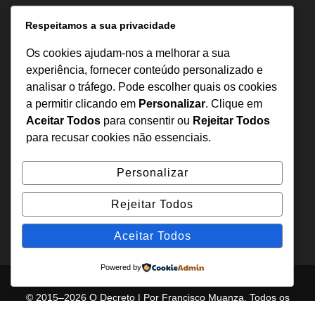
Informação
Respeitamos a sua privacidade
Sobre Nós
Os cookies ajudam-nos a melhorar a sua
Estatuto Editorial
experiência, fornecer conteúdo personalizado e
analisar o tráfego. Pode escolher quais os cookies
Inquérito
a permitir clicando em
Personalizar
. Clique em
Denuncia
Aceitar Todos
para consentir ou
Rejeitar Todos
Política de Privacidade
para recusar cookies não essenciais.
Contactos
Personalizar
+244 957 277 922
Rejeitar Todos
denuncia@odecreto.com
Angola - Luanda, Viana
Aceitar Todos
Powered by
© 2015–2026 O Decreto | Por Francisco Muanza. Todos os
direitos reservados.