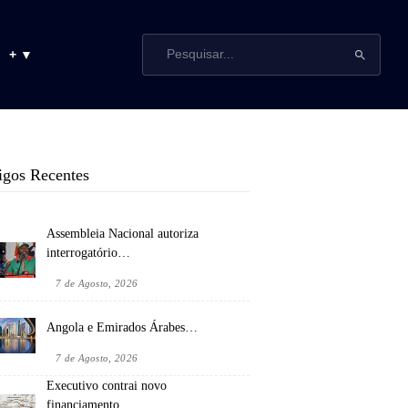
+ ▼
igos Recentes
Assembleia Nacional autoriza
interrogatório…
7 de Agosto, 2026
Angola e Emirados Árabes…
7 de Agosto, 2026
Executivo contrai novo
financiamento…