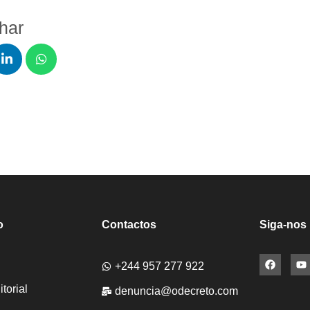
lhar
o
Contactos
Siga-nos
+244 957 277 922
torial
denuncia@odecreto.com