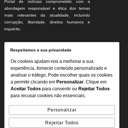
Portal de notícias comprometido com a
abordagem responsável e ética dos temas
mais relevantes da atualidade, incluindo
corrupção, liberdade, direitos humanos e
inquérito.
Informação
Respeitamos a sua privacidade
Sobre Nós
Os cookies ajudam-nos a melhorar a sua
Estatuto Editorial
experiência, fornecer conteúdo personalizado e
analisar o tráfego. Pode escolher quais os cookies
Inquérito
a permitir clicando em
Personalizar
. Clique em
Denuncia
Aceitar Todos
para consentir ou
Rejeitar Todos
Política de Privacidade
para recusar cookies não essenciais.
Contactos
Personalizar
+244 957 277 922
Rejeitar Todos
denuncia@odecreto.com