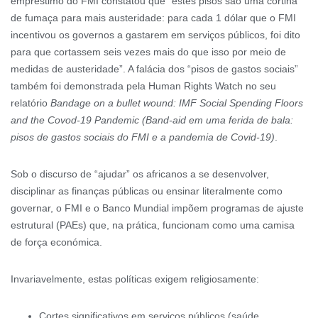
empréstimo do FMI constatou que “estes pisos são uma cortina
de fumaça para mais austeridade: para cada 1 dólar que o FMI
incentivou os governos a gastarem em serviços públicos, foi dito
para que cortassem seis vezes mais do que isso por meio de
medidas de austeridade”. A falácia dos “pisos de gastos sociais”
também foi demonstrada pela Human Rights Watch no seu
relatório
Bandage on a bullet wound: IMF Social Spending Floors
and the Covod-19 Pandemic
(
Band-aid em uma ferida de bala:
pisos de gastos sociais do FMI e a pandemia de
Covid-19
)
.
Sob o discurso de “ajudar” os africanos a se desenvolver,
disciplinar as finanças públicas ou ensinar literalmente como
governar, o FMI e o Banco Mundial impõem programas de ajuste
estrutural (PAEs) que, na prática, funcionam como uma camisa
de força económica.
Invariavelmente, estas políticas exigem religiosamente:
Cortes significativos em serviços públicos (saúde,