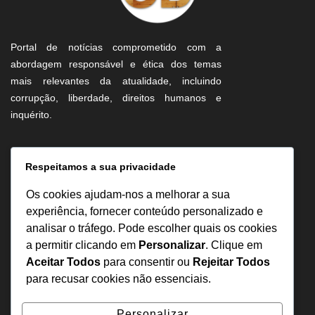
Portal de notícias comprometido com a
abordagem responsável e ética dos temas
mais relevantes da atualidade, incluindo
corrupção, liberdade, direitos humanos e
inquérito.
Informação
Respeitamos a sua privacidade
Sobre Nós
Os cookies ajudam-nos a melhorar a sua
Estatuto Editorial
experiência, fornecer conteúdo personalizado e
analisar o tráfego. Pode escolher quais os cookies
Inquérito
a permitir clicando em
Personalizar
. Clique em
Denuncia
Aceitar Todos
para consentir ou
Rejeitar Todos
Política de Privacidade
para recusar cookies não essenciais.
Contactos
Personalizar