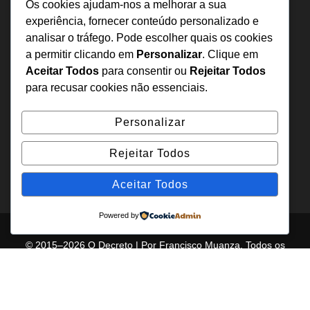
Sobre Nós
Os cookies ajudam-nos a melhorar a sua
Estatuto Editorial
experiência, fornecer conteúdo personalizado e
analisar o tráfego. Pode escolher quais os cookies
Inquérito
a permitir clicando em
Personalizar
. Clique em
Denuncia
Aceitar Todos
para consentir ou
Rejeitar Todos
Política de Privacidade
para recusar cookies não essenciais.
Contactos
Personalizar
+244 957 277 922
Rejeitar Todos
denuncia@odecreto.com
Angola - Luanda, Viana
Aceitar Todos
Powered by
© 2015–2026 O Decreto | Por Francisco Muanza. Todos os
direitos reservados.