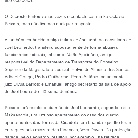
600.000,00kzs”
O Decrecto tentou várias vezes o contacto com Érika Octávio
Peixoto, mas não tivemos qualquer resposta.
A também conhecida amiga íntima de Joel terá, no consulado de
Joel Leonardo, transferiu supostamente de forma abusiva
funcionários judiciais, tal como: “João Apolinário, antigo
responsável do Departamento de Transporte do Conselho
Superior da Magistratura Judicial; Helvio de Almeida dos Santos;
Adbeel Gongo; Pedro Guilherme; Pedro Antônio, actualmente
juiz; Divua Barros; e Emanuel, antigo secretário da sala de apoio
de Joel Leonardo”, lê-se na denúncia.
Peixoto terá recebido, da mão de Joel Leonardo, segundo o site
Makaangola, um luxuoso apartamento do caso dos quatro
apartamentos das Torres da Cidadela, em Luanda, que lhe foram
entregues pela ministra das Finanças, Vera Daves. Da protecção
datada, pelo Leonardo, resultou, por exemplo, “na retirada