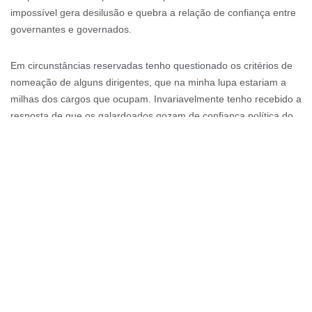
impossível gera desilusão e quebra a relação de confiança entre
governantes e governados.
Em circunstâncias reservadas tenho questionado os critérios de
nomeação de alguns dirigentes, que na minha lupa estariam a
milhas dos cargos que ocupam. Invariavelmente tenho recebido a
resposta de que os galardoados gozam de confiança política do
chefe e do grupo que propõe, sem qualquer relação com a
qualidade do resultado da acção governativa, para não falar do
impacto na relação de confiança. Outra resposta que já se tornou
corriqueira diz que os camaradas são bons cabos eleitorais,
como se esta qualidade fosse necessariamente o requisito mais
importante para materializar a primeira frase de Neto, que a
principal responsável pela relação de confiança.
A relação entre a acção governativa, a confiança política e a
manutenção do poder está a passar por uma transformação
profunda em Angola – mais do que qualquer enunciado teórico,