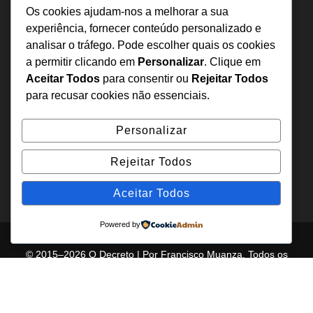
Sobre Nós
Os cookies ajudam-nos a melhorar a sua
Estatuto Editorial
experiência, fornecer conteúdo personalizado e
analisar o tráfego. Pode escolher quais os cookies
Inquérito
a permitir clicando em
Personalizar
. Clique em
Denuncia
Aceitar Todos
para consentir ou
Rejeitar Todos
Política de Privacidade
para recusar cookies não essenciais.
Contactos
Personalizar
+244 957 277 922
Rejeitar Todos
denuncia@odecreto.com
Angola - Luanda, Viana
Aceitar Todos
Powered by
© 2015–2026 O Decreto | Por Francisco Muanza. Todos os
direitos reservados.