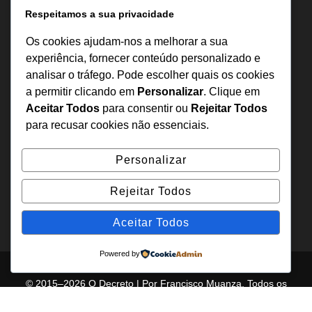
Informação
Respeitamos a sua privacidade
Sobre Nós
Os cookies ajudam-nos a melhorar a sua
Estatuto Editorial
experiência, fornecer conteúdo personalizado e
analisar o tráfego. Pode escolher quais os cookies
Inquérito
a permitir clicando em
Personalizar
. Clique em
Denuncia
Aceitar Todos
para consentir ou
Rejeitar Todos
Política de Privacidade
para recusar cookies não essenciais.
Contactos
Personalizar
+244 957 277 922
Rejeitar Todos
denuncia@odecreto.com
Angola - Luanda, Viana
Aceitar Todos
Powered by
© 2015–2026 O Decreto | Por Francisco Muanza. Todos os
direitos reservados.