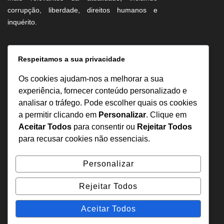
corrupção, liberdade, direitos humanos e
inquérito.
Informação
Respeitamos a sua privacidade
Sobre Nós
Os cookies ajudam-nos a melhorar a sua
Estatuto Editorial
experiência, fornecer conteúdo personalizado e
analisar o tráfego. Pode escolher quais os cookies
Inquérito
a permitir clicando em
Personalizar
. Clique em
Denuncia
Aceitar Todos
para consentir ou
Rejeitar Todos
Política de Privacidade
para recusar cookies não essenciais.
Contactos
Personalizar
+244 957 277 922
Rejeitar Todos
denuncia@odecreto.com
Angola - Luanda, Viana
Aceitar Todos