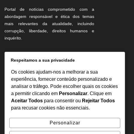
Portal de notícias comprometido com a
abordagem responsável e ética dos temas
mais relevantes da atualidade, incluindo
corrupção, liberdade, direitos humanos e
inquérito.
Informação
Respeitamos a sua privacidade
Sobre Nós
Os cookies ajudam-nos a melhorar a sua
Estatuto Editorial
experiência, fornecer conteúdo personalizado e
analisar o tráfego. Pode escolher quais os cookies
Inquérito
a permitir clicando em
Personalizar
. Clique em
Denuncia
Aceitar Todos
para consentir ou
Rejeitar Todos
Política de Privacidade
para recusar cookies não essenciais.
Contactos
Personalizar
+244 957 277 922