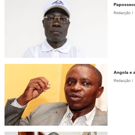
Paposseco
Redacção
/
Angola e a
Redacção
/