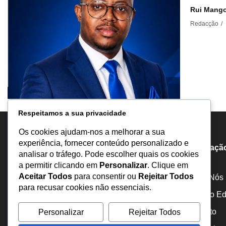
Rui Mango
Redacção
/
Respeitamos a sua privacidade
Os cookies ajudam-nos a melhorar a sua
experiência, fornecer conteúdo personalizado e
Informaçã
analisar o tráfego. Pode escolher quais os cookies
a permitir clicando em
Personalizar
. Clique em
Aceitar Todos
para consentir ou
Rejeitar Todos
Sobre Nós
para recusar cookies não essenciais.
Estatuto Edi
Inquérito
Personalizar
Rejeitar Todos
Portal de notícias comprometido com a