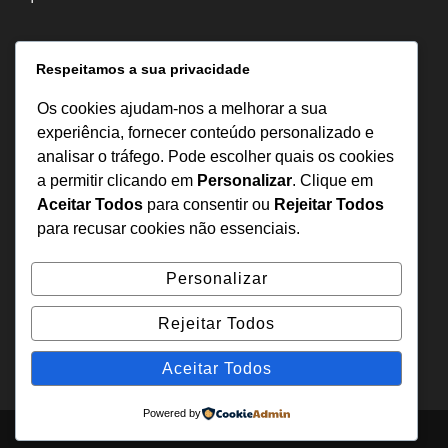
Informação
Respeitamos a sua privacidade
Sobre Nós
Os cookies ajudam-nos a melhorar a sua
Estatuto Editorial
experiência, fornecer conteúdo personalizado e
analisar o tráfego. Pode escolher quais os cookies
Inquérito
a permitir clicando em
Personalizar
. Clique em
Denuncia
Aceitar Todos
para consentir ou
Rejeitar Todos
Política de Privacidade
para recusar cookies não essenciais.
Contactos
Personalizar
+244 957 277 922
Rejeitar Todos
denuncia@odecreto.com
Angola - Luanda, Viana
Aceitar Todos
Powered by