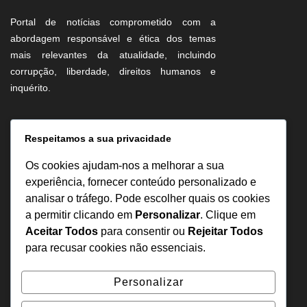
Portal de notícias comprometido com a
abordagem responsável e ética dos temas
mais relevantes da atualidade, incluindo
corrupção, liberdade, direitos humanos e
inquérito.
Informação
Respeitamos a sua privacidade
Sobre Nós
Os cookies ajudam-nos a melhorar a sua
Estatuto Editorial
experiência, fornecer conteúdo personalizado e
analisar o tráfego. Pode escolher quais os cookies
Inquérito
a permitir clicando em
Personalizar
. Clique em
Denuncia
Aceitar Todos
para consentir ou
Rejeitar Todos
Política de Privacidade
para recusar cookies não essenciais.
Contactos
Personalizar
+244 957 277 922